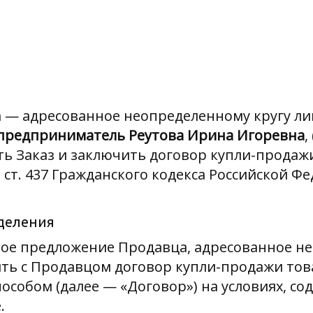
 — адресованное неопределенному кругу л
предприниматель Реутова Ирина Игоревна
,
ать Заказ и заключить договор купли-продаж
1 ст. 437 Гражданского кодекса Российской Ф
еделения
ое предложение Продавца, адресованное н
ить с Продавцом договор купли-продажи тов
собом (далее — «Договор») на условиях, со
.