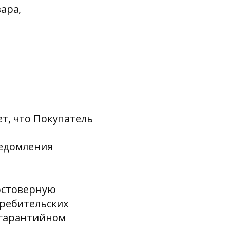
ара,
ет, что Покупатель
ведомления
достоверную
ребительских
 гарантийном