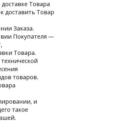
о доставке Товара
к доставить Товар
нии Заказа.
ствии Покупателя —
,
вки Товара.
в технической
есения
дов товаров.
овара
лировании, и
его такое
авшей.