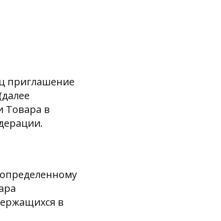
иц приглашение
 (далее
и Товара в
едерации.
еопределенному
ара
держащихся в