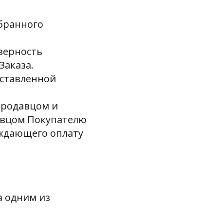
ыбранного
оверность
Заказа.
оставленной
Продавцом и
авцом Покупателю
рждающего оплату
а одним из