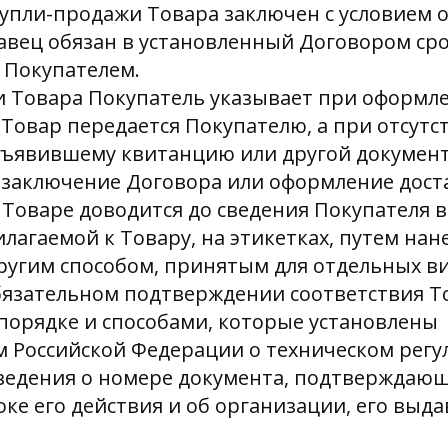
 купли-продажи Товара заключен с условием 
авец обязан в установленный Договором сро
е Покупателем.
ки Товара Покупатель указывает при оформле
 Товар передается Покупателю, а при отсут
дъявившему квитанцию или другой документ
аключение Договора или оформление доста
 Товаре доводится до сведения Покупателя 
лагаемой к Товару, на этикетках, путем нан
ругим способом, принятым для отдельных ви
обязательном подтверждении соответствия Т
порядке и способами, которые установлены
м Российской Федерации о техническом регу
сведения о номере документа, подтверждающ
роке его действия и об организации, его выд