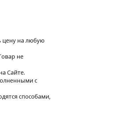
ь цену на любую
Товар не
на Сайте.
сполненными с
одятся способами,